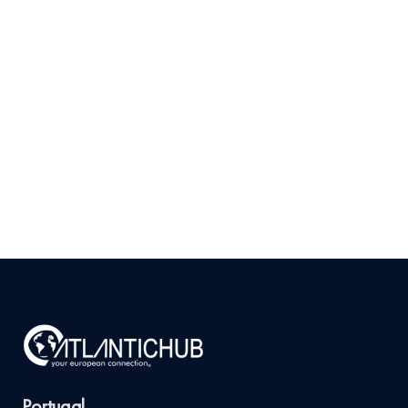
Como Validar se Existe
Mercado para seu
Produto em Portugal
Antes de Investir
9 de julho de 2026
Ler
arrow_right_alt
mais
Portugal