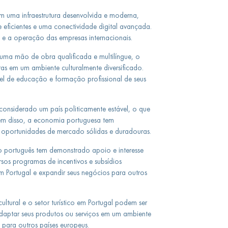
m uma infraestrutura desenvolvida e moderna,
e eficientes e uma conectividade digital avançada.
ca e a operação das empresas internacionais.
uma mão de obra qualificada e multilíngue, o
ras em um ambiente culturalmente diversificado.
vel de educação e formação profissional de seus
considerado um país politicamente estável, o que
lém disso, a economia portuguesa tem
 oportunidades de mercado sólidas e duradouras.
português tem demonstrado apoio e interesse
ersos programas de incentivos e subsídios
em Portugal e expandir seus negócios para outros
ultural e o setor turístico em Portugal podem ser
daptar seus produtos ou serviços em um ambiente
 para outros países europeus.