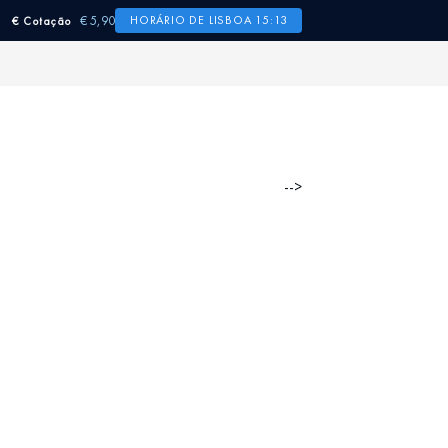
€ 5,90
HORÁRIO DE LISBOA 15:13
€ Cotação
-->