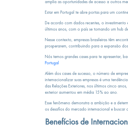
amplia as oportunidades de acesso a outros me
Estar em Portugal te abre portas para um contine
De acordo com dados recentes, o investimento 
últimos anos, com o país se tornando um hub 
Nesse contexto, empresas brasileiras têm encon
prosperarem, contribuindo para a expansão dos ne
Nós temos grandes cases para te apresentar, bast
Portugal
Além dos cases de sucesso, o número de empree
internacionalizar suas empresas é uma tendênci
das Relações Exteriores, nos últimos cinco anos,
exterior aumentou em média 15% ao ano.
Esse fenômeno demonstra a ambição e a determi
os desafios do mercado internacional e buscar o
Benefícios de Internacio