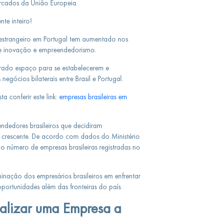
rcados da União Europeia.
nte inteiro!
estrangeiro em Portugal tem aumentado nos
de inovação e empreendedorismo.
trado espaço para se estabelecerem e
gócios bilaterais entre Brasil e Portugal.
a conferir este link:
empresas brasileiras em
ndedores brasileiros que decidiram
a crescente. De acordo com dados do Ministério
 o número de empresas brasileiras registradas no
nação dos empresários brasileiros em enfrentar
portunidades além das fronteiras do país.
nalizar uma Empresa a