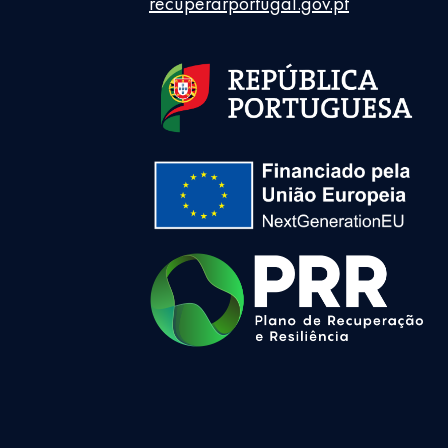
recuperarportugal.gov.pt