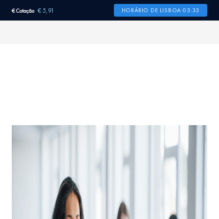
€ 5,91
HORÁRIO DE LISBOA 03:33
€ Cotação