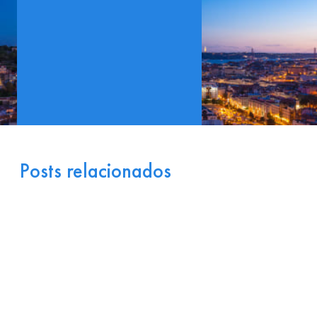
Posts relacionados
Portugal como Porta de
Entrada Industrial para a
Europa: Logística e
Incentivos
17 de julho de 2026
Ler
arrow_right_alt
mais