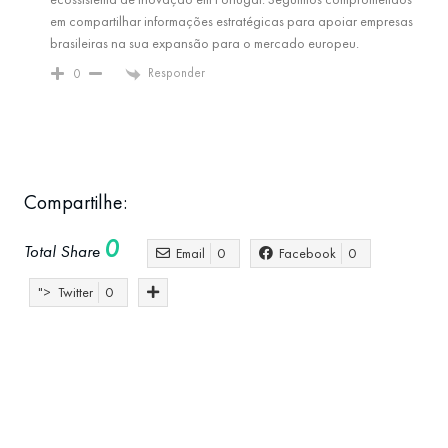
em compartilhar informações estratégicas para apoiar empresas
brasileiras na sua expansão para o mercado europeu.
Responder
0
Compartilhe:
0
Total Share
Email
0
Facebook
0
">
Twitter
0
Atlantic Hub
brasileiros em Portugal
empreendedorismo
empreender em portugal
inov
Internacionalização
morar em portugal
Negócios
networking