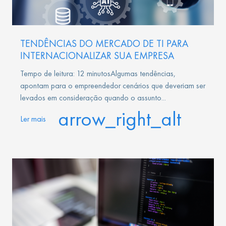
TENDÊNCIAS DO MERCADO DE TI PARA
INTERNACIONALIZAR SUA EMPRESA
Tempo de leitura: 12 minutosAlgumas tendências,
apontam para o empreendedor cenários que deveriam ser
levados em consideração quando o assunto...
arrow_right_alt
Ler mais