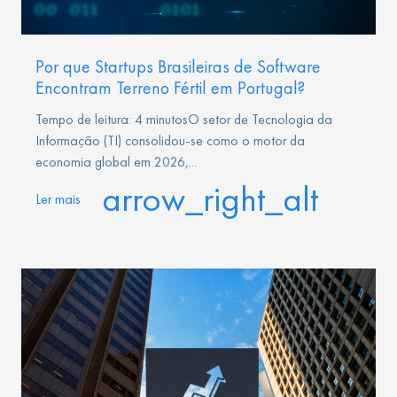
Por que Startups Brasileiras de Software
Encontram Terreno Fértil em Portugal?
Tempo de leitura: 4 minutosO setor de Tecnologia da
Informação (TI) consolidou-se como o motor da
economia global em 2026,...
arrow_right_alt
Ler mais