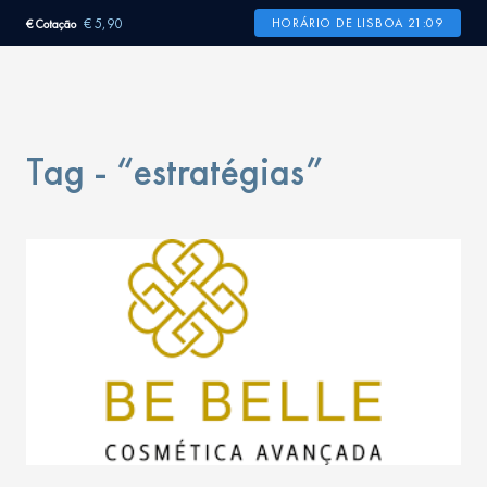
€ 5,90
HORÁRIO DE LISBOA 21:09
€ Cotação
Tag - “estratégias”