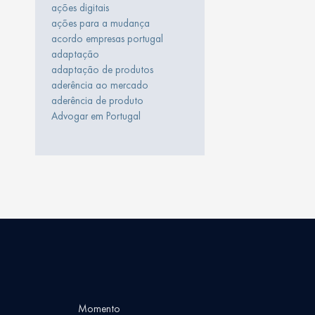
ações digitais
ações para a mudança
acordo empresas portugal
adaptação
adaptação de produtos
aderência ao mercado
aderência de produto
Advogar em Portugal
Momento