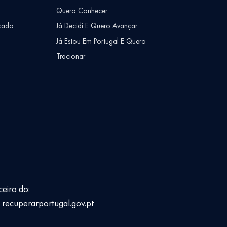
Quero Conhecer
cado
Já Decidi E Quero Avançar
Já Estou Em Portugal E Quero
Tracionar
ceiro do:
E
recuperarportugal.gov.pt