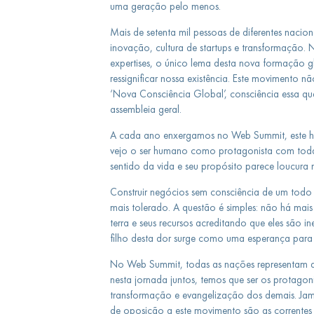
uma geração pelo menos.
Mais de setenta mil pessoas de diferentes nacio
inovação, cultura de startups e transformação. N
expertises, o único lema desta nova formação g
ressignificar nossa existência. Este movimento
‘Nova Consciência Global’, consciência essa qu
assembleia geral.
A cada ano enxergamos no Web Summit, este hor
vejo o ser humano como protagonista com todas
sentido da vida e seu propósito parece loucura 
Construir negócios sem consciência de um todo
mais tolerado. A questão é simples: não há ma
terra e seus recursos acreditando que eles são in
filho desta dor surge como uma esperança para
No Web Summit, todas as nações representam 
nesta jornada juntos, temos que ser os protagon
transformação e evangelização dos demais. Jam
de oposição a este movimento são as correntes