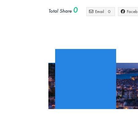
0
Total Share
Email
0
Faceb
global
Negócios
Nova