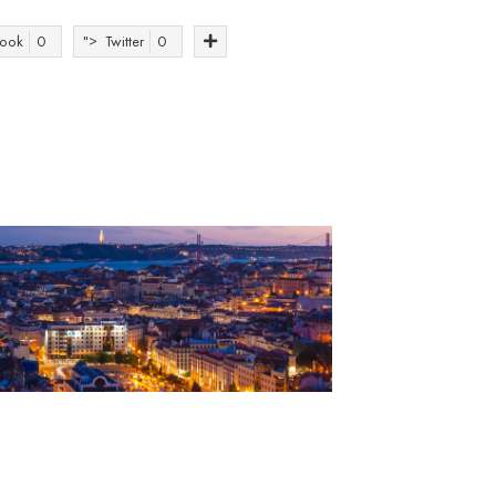
ook
0
">
Twitter
0
 ONU
startups
Web Summit