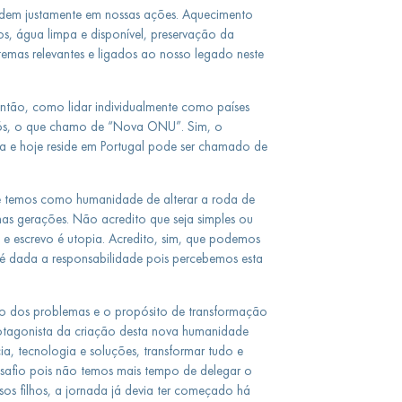
sidem justamente em nossas ações. Aquecimento
s, água limpa e disponível, preservação da
temas relevantes e ligados ao nosso legado neste
então, como lidar individualmente como países
 nós, o que chamo de “Nova ONU”. Sim, o
a e hoje reside em Portugal pode ser chamado de
e temos como humanidade de alterar a roda de
mas gerações. Não acredito que seja simples ou
 e escrevo é utopia. Acredito, sim, que podemos
, é dada a responsabilidade pois percebemos esta
o dos problemas e o propósito de transformação
tagonista da criação desta nova humanidade
ia, tecnologia e soluções, transformar tudo e
esafio pois não temos mais tempo de delegar o
os filhos, a jornada já devia ter começado há