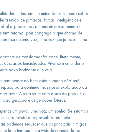
nalidades juntas, em um único local, falando sobre
esta união de jornadas, forças, inteligências e
lobal é: precisamos reconstruir nosso mundo e
 não tem retorno, pois congrega o que chamo de
e precisa de uma voz, uma vez que já possui uma
izonte de transformação onde, literalmente,
 as suas potencialidades. Viver sem entender o
neste novo horizonte que vejo.
 e sem pensar no bem-estar humano não será
is espaço para continuarmos nossa exploração da
esgotáveis. A terra sofre com dores do parto. E o
 nossa geração e as gerações futuras.
apenas um povo, uma voz, um sonho. Se estamos
istas assumindo a responsabilidade pela
ais podemos esquecer que os principais inimigos
 que hoje tem sua lucratividade conectada ao