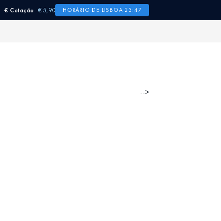
€ 5,90
HORÁRIO DE LISBOA 23:47
€ Cotação
-->