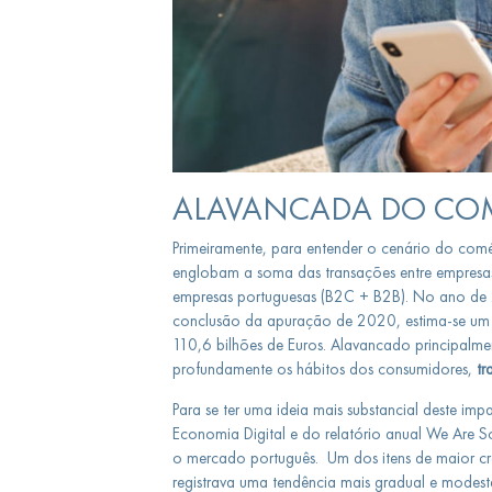
ALAVANCADA DO COM
Primeiramente, para entender o cenário do comé
englobam a soma das transações entre empres
empresas portuguesas (B2C + B2B). No ano de 20
conclusão da apuração de 2020, estima-se u
110,6 bilhões de Euros. Alavancado principal
profundamente os hábitos dos consumidores,
tr
Para se ter uma ideia mais substancial deste i
Economia Digital e do relatório anual We Are S
o mercado português. Um dos itens de maior c
registrava uma tendência mais gradual e mode