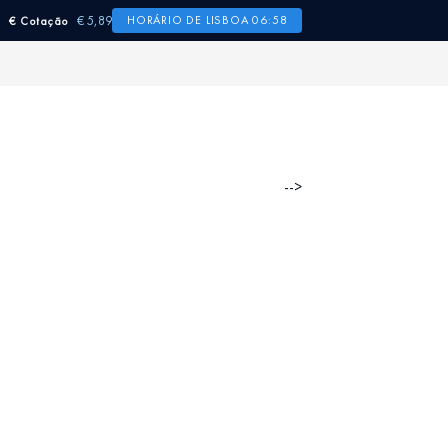
€ 5,89
HORÁRIO DE LISBOA 06:58
€ Cotação
-->