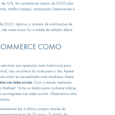
 de 12%. Viu somente em março de 2020 subir
, retalho (varejo), restauração (restaurantes e
 2020, triplicou o número de solicitações de
 três vezes maior foi a média de adesão diária
-COMMERCE COMO
struturar sua operação mais tradicional para
rtual, não acontece da noite para o dia. Apesar
encontro às necessidades mais imediatas. Neste
as nas redes sociais
. Com o estudo realizado
 Marktest”. Entre os dados para conhecer índices
dos portugueses nas redes sociais. Observamos uma
formas.
nsumidores fez a última compra através do
 aumentaram mais de 20 vezes. Os dados do