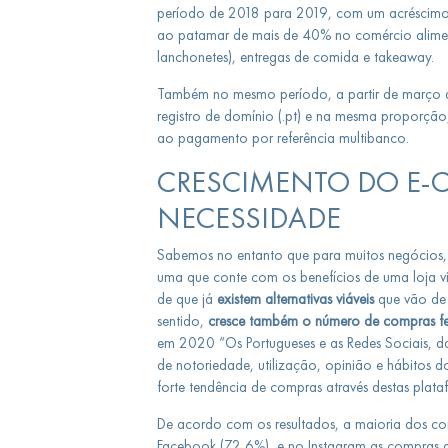
período de 2018 para 2019, com um acréscimo
ao patamar de mais de 40% no comércio alimentar
lanchonetes), entregas de comida e takeaway.
Também no mesmo período, a partir de março de
registro de domínio (.pt) e na mesma proporção,
ao pagamento por referência multibanco.
CRESCIMENTO DO E
NECESSIDADE
Sabemos no entanto que para muitos negócios, e
uma que conte com os benefícios de uma loja vi
de que já
existem alternativas viáveis
que vão de 
sentido,
cresce também o número de compras feit
em 2020 “Os Portugueses e as Redes Sociais, da
de notoriedade, utilização, opinião e hábitos 
forte tendência de compras através destas plata
De acordo com os resultados, a maioria dos co
Facebook (72,6%), e no Instagram as compras