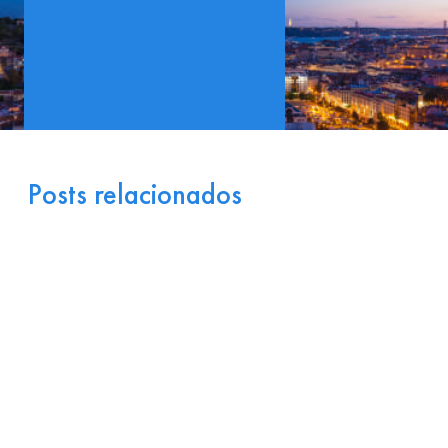
Posts relacionados
Portugal como Porta de
Entrada Industrial para a
Europa: Logística e
Incentivos
17 de julho de 2026
Ler
arrow_right_alt
mais