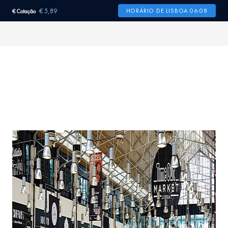
€ 5,89
HORÁRIO DE LISBOA 06:08
€ Cotação