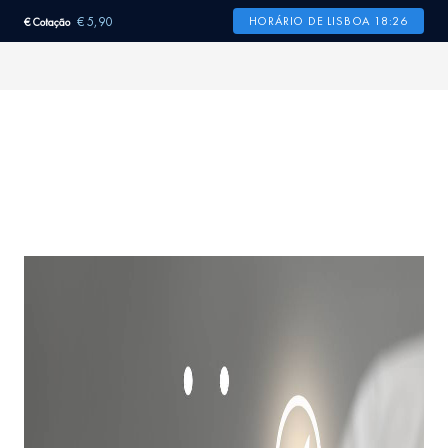
€ 5,90
HORÁRIO DE LISBOA 18:26
€ Cotação