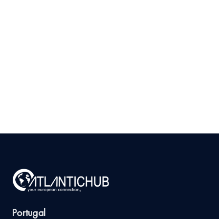
Como Validar se Existe
Mercado para seu
Produto em Portugal
Antes de Investir
9 de julho de 2026
Ler
arrow_right_alt
mais
Portugal