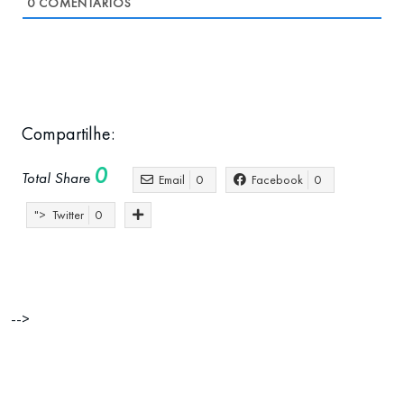
0
COMENTÁRIOS
Compartilhe:
0
Total Share
Email
0
Facebook
0
">
Twitter
0
Apoio Governamental
Internacionalização
-->