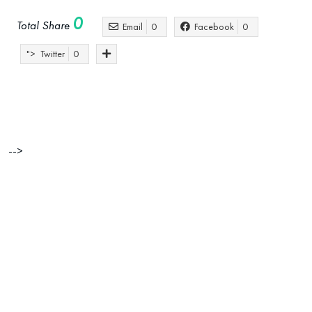
0
Total Share
Email
0
Facebook
0
">
Twitter
0
Chitra Stern
empreendedora
hotéis e resor
luxo
Martinhal Resorts
-->