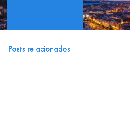
Posts relacionados
Portugal como Porta de
Entrada Industrial para a
Europa: Logística e
Incentivos
17 de julho de 2026
Ler
arrow_right_alt
mais
Por que Startups