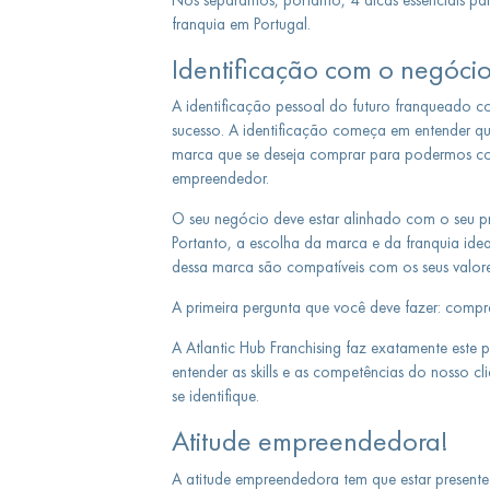
franquia em Portugal.
Identificação com o negóci
A identificação pessoal do futuro franqueado c
sucesso. A identificação começa em entender qua
marca que se deseja comprar para podermos comp
empreendedor.
O seu negócio deve estar alinhado com o seu pro
Portanto, a escolha da marca e da franquia ide
dessa marca são compatíveis com os seus valore
A primeira pergunta que você deve fazer: compra
A Atlantic Hub Franchising faz exatamente este
entender as skills e as competências do nosso cl
se identifique.
Atitude empreendedora!
A atitude empreendedora tem que estar presente