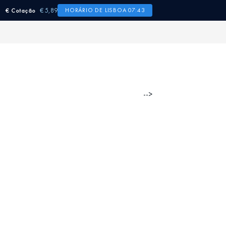
€ 5,89
HORÁRIO DE LISBOA 07:43
€ Cotação
-->