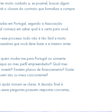
er muito cuidado e, se possível, buscar algum
até o closure do contrato que formaliza a compra
eadas em Portugal, segundo a Associação
cial começa em saber qual é a certa para você.
esse processo todo não é tão fácil e muito
cessárias que você deve fazer a si mesmo antes
u quero mudar-me para Portugal ou somente
équa ao meu perfil empreendedor? Qual meu
nvestir? Existem planos de financiamento? Existe
 Quem são os meus concorrentes?
juda tornam-se claras. A decisão final é
 essas perguntas possuem respostas concretas,