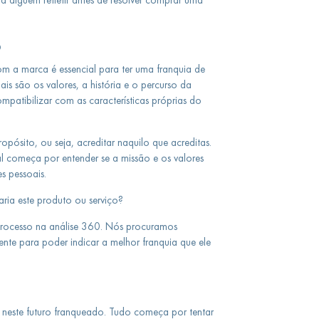
o
om a marca é essencial para ter uma franquia de
is são os valores, a história e o percurso da
atibilizar com as características próprias do
pósito, ou seja, acreditar naquilo que acreditas.
al começa por entender se a missão e os valores
s pessoais.
ria este produto ou serviço?
 processo na análise 360. Nós procuramos
iente para poder indicar a melhor franquia que ele
 neste futuro franqueado. Tudo começa por tentar