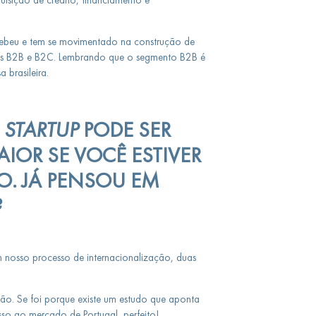
rcebeu e tem se movimentado na construção de
es B2B e B2C. Lembrando que o segmento B2B é
 brasileira.
A
STARTUP
PODE SER
AIOR SE VOCÊ ESTIVER
. JÁ PENSOU EM
?
osso processo de internacionalização, duas
ção. Se foi porque existe um estudo que aponta
o ao mercado de Portugal, perfeito!