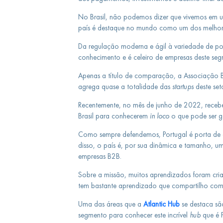
No Brasil, não podemos dizer que vivemos em um
país é destaque no mundo como um dos melhore
Da regulação moderna e ágil à variedade de possi
conhecimento e é celeiro de empresas deste se
Apenas a título de comparação, a Associação Br
agrega quase a totalidade das
startups
deste set
Recentemente, no mês de junho de 2022, receb
Brasil para conhecerem
in loco
o que pode ser ge
Como sempre defendemos, Portugal é porta de e
disso, o país é, por sua dinâmica e tamanho, u
empresas B2B.
Sobre a missão, muitos aprendizados foram criad
tem bastante aprendizado que compartilho co
Uma das áreas que a
Atlantic Hub
se destaca são
segmento para conhecer este incrível
hub
que é 