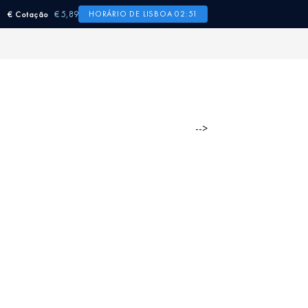
€ 5,89
HORÁRIO DE LISBOA 02:51
€ Cotação
-->