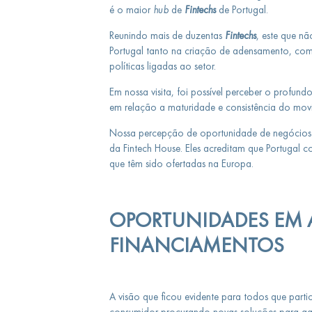
é o maior
hub
de
Fintechs
de Portugal.
Reunindo mais de duzentas
Fintechs
, este que n
Portugal tanto na criação de adensamento, co
políticas ligadas ao setor.
Em nossa visita, foi possível perceber o profun
em relação a maturidade e consistência do mov
Nossa percepção de oportunidade de negócios
da Fintech House. Eles acreditam que Portugal 
que têm sido ofertadas na Europa.
OPORTUNIDADES EM A
FINANCIAMENTOS
A visão que ficou evidente para todos que part
consumidor procurando novas soluções para aqu