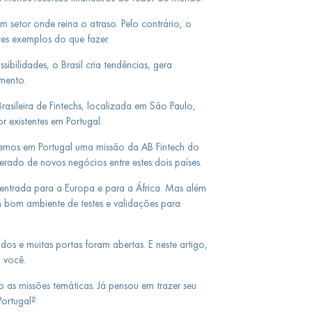
 setor onde reina o atraso. Pelo contrário, o
s exemplos do que fazer.
bilidades, o Brasil cria tendências, gera
gmento.
asileira de Fintechs, localizada em São Paulo,
or existentes em Portugal.
emos em Portugal uma missão da AB Fintech do
rado de novos negócios entre estes dois países.
ntrada para a Europa e para a África. Mas além
m bom ambiente de testes e validações para
os e muitas portas foram abertas. E neste artigo,
m você.
 as missões temáticas. Já pensou em trazer seu
Portugal?