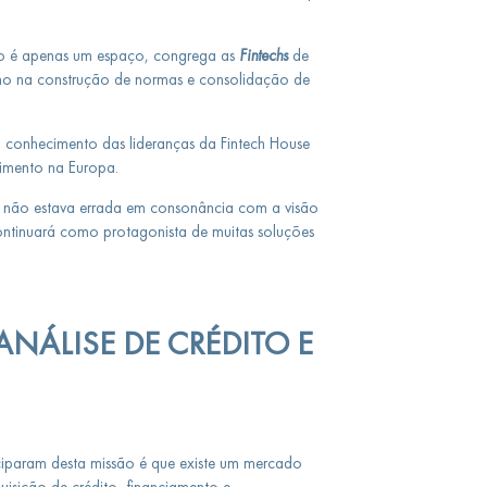
ão é apenas um espaço, congrega as
Fintechs
de
mo na construção de normas e consolidação de
do conhecimento das lideranças da Fintech House
imento na Europa.
 não estava errada em consonância com a visão
continuará como protagonista de muitas soluções
NÁLISE DE CRÉDITO E
iciparam desta missão é que existe um mercado
isição de crédito, financiamento e