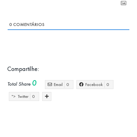
0
COMENTÁRIOS
Compartilhe:
0
Total Share
Email
0
Facebook
0
">
Twitter
0
Atlantic Hub
CELEPAR 2023
educação
empreendedorismo
inovação
parcerias
Portugal
Tecnologia
visitas técnicas