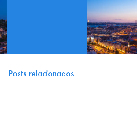
Posts relacionados
Portugal como Porta de
Entrada Industrial para a
Europa: Logística e
Incentivos
17 de julho de 2026
Ler
arrow_right_alt
mais