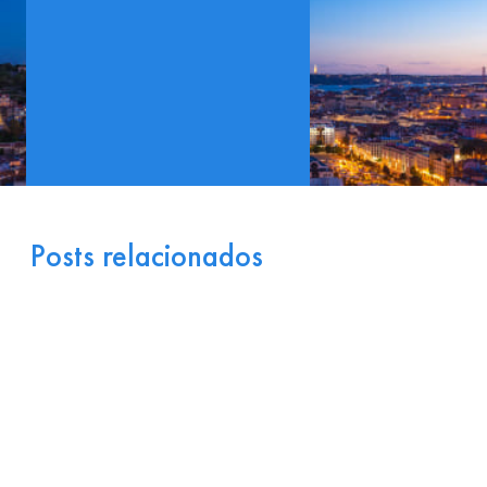
Posts relacionados
Portugal como Porta de
Entrada Industrial para a
Europa: Logística e
Incentivos
17 de julho de 2026
Ler
arrow_right_alt
mais