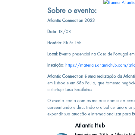
Sobre o evento:
Atlantic Connection 2023
Data
: 18/08
Horário
: 8h às 16h
Local
: Evento presencial na Casa de Portugal e
Inscrição
:
https://materiais.atlantichub.com/at
Atlantic Connection é uma realização da Atlant
em Lisboa e em São Paulo, que fomenta negócio
e startups Luso Brasileiras.
O evento conta com os maiores nomes do ecoss
apresentando e discutindo o atual cenário e as 
expandir sua atuação e internacionalizar para 
Atlantic Hub
Fundada em 2016, a Atlantic Hu