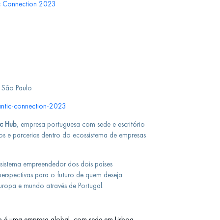
m São Paulo
lantic-connection-2023
ic Hub
, empresa portuguesa com sede e escritório
s e parcerias dentro do ecossistema de empresas
istema empreendedor dos dois países
perspectivas para o futuro de quem deseja
Europa e mundo através de Portugal.
b é uma empresa global, com sede em Lisboa