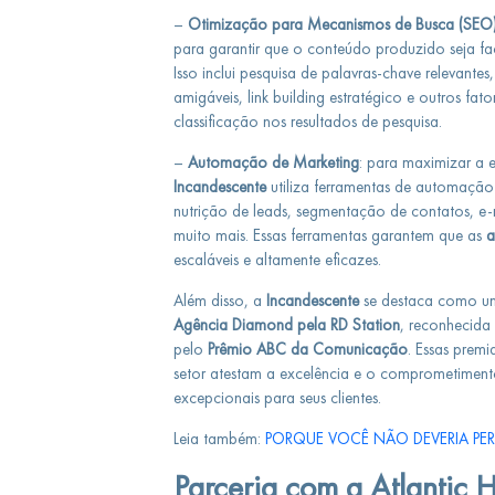
–
Otimização para Mecanismos de Busca (SEO
para garantir que o conteúdo produzido seja f
Isso inclui pesquisa de palavras-chave relevant
amigáveis, link building estratégico e outros fat
classificação nos resultados de pesquisa.
–
Automação de Marketing
: para maximizar a e
Incandescente
utiliza ferramentas de automação
nutrição de leads, segmentação de contatos, e
muito mais. Essas ferramentas garantem que as
a
escaláveis e altamente eficazes.
Além disso, a
Incandescente
se destaca como u
Agência Diamond pela RD Station
, reconhecida
pelo
Prêmio ABC da Comunicação
. Essas prem
setor atestam a excelência e o comprometiment
excepcionais para seus clientes.
Leia também:
PORQUE VOCÊ NÃO DEVERIA PE
Parceria com a Atlantic 