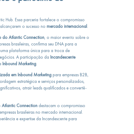
tic Hub. Essa parceria fortalece o compromisso
 a alcançarem o sucesso no
mercado internacional
.
o do Atlantic Connection
, o maior evento sobre o
esas brasileiras, confirma seu DNA para a
 uma plataforma única para a troca de
egócios. A participação da
Incandescente
de
Inbound Marketing
.
lizada em Inbound Marketing
para empresas B2B,
rdagem estratégica e serviços personalizados,
nificativos, atrair leads qualificados e convertê-
o
Atlantic Connection
destacam o compromisso
mpresas brasileiras no mercado internacional.
riência e expertise da Incandescente para