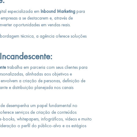
e:
ital especializada em
Inbound Marketing
para
 empresas a se destacarem e, através de
converter oportunidades em vendas reais.
bordagem técnica, a agência oferece soluções
 Incandescente:
nte
trabalha em parceria com seus clientes para
rsonalizadas, alinhadas aos objetivos e
s envolvem a criação de personas, definição de
nte e distribuição planejada nos canais
ade desempenha um papel fundamental no
oferece serviços de criação de conteúdos
e-books, whitepapers, infográficos, vídeos e muito
deração o perfil do público-alvo e os estágios