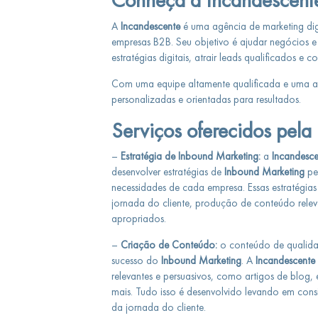
Conheça a Incandescent
A
Incandescente
é uma agência de marketing dig
empresas B2B. Seu objetivo é ajudar negócios e
estratégias digitais, atrair leads qualificados e 
Com uma equipe altamente qualificada e uma a
personalizadas e orientadas para resultados.
Serviços oferecidos pela
–
Estratégia de Inbound Marketing:
a
Incandesce
desenvolver estratégias de
Inbound Marketing
pe
necessidades de cada empresa. Essas estratégia
jornada do cliente, produção de conteúdo releva
apropriados.
–
Criação de Conteúdo:
o conteúdo de qualid
sucesso do
Inbound Marketing
. A
Incandescente
relevantes e persuasivos, como artigos de blog, 
mais. Tudo isso é desenvolvido levando em consi
da jornada do cliente.