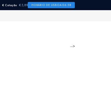
€ 5,89
HORÁRIO DE LISBOA 06:58
€ Cotação
-->