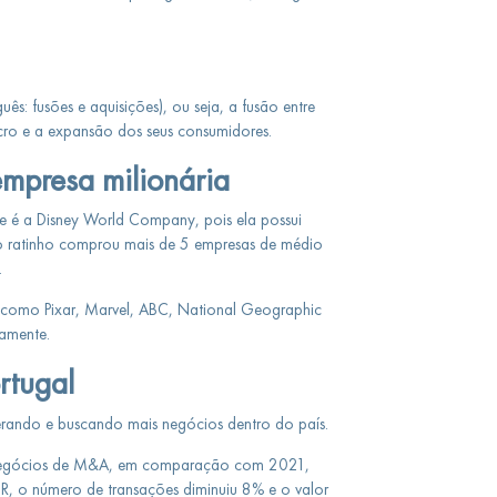
ês: fusões e aquisições), ou seja, a fusão entre
cro e a expansão dos seus consumidores.
mpresa milionária
 é a Disney World Company, pois ela possui
do ratinho comprou mais de 5 empresas de médio
.
s como Pixar, Marvel, ABC, National Geographic
amente.
tugal
erando e buscando mais negócios dentro do país.
 negócios de M&A, em comparação com 2021,
, o número de transações diminuiu 8% e o valor