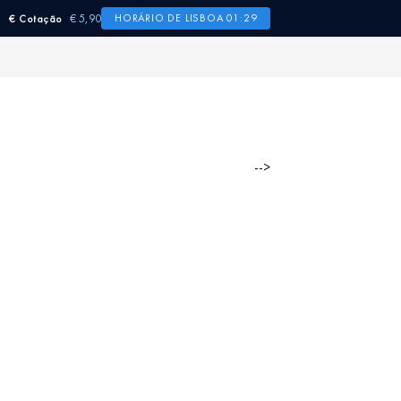
€ 5,90
HORÁRIO DE LISBOA 01:29
€ Cotação
-->