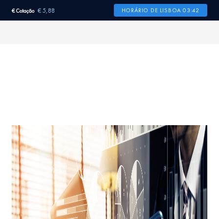
€ 5,88
HORÁRIO DE LISBOA 03:42
€ Cotação