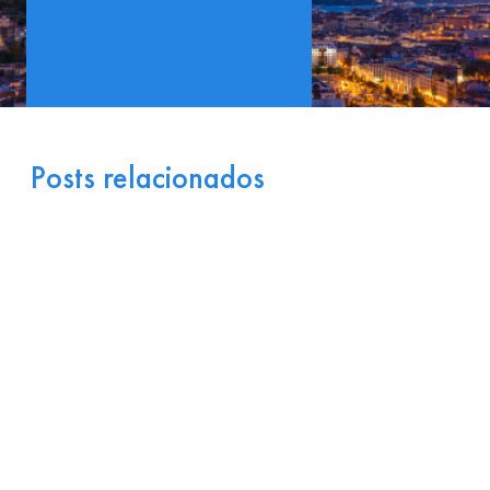
Posts relacionados
Portugal como Porta de
Entrada Industrial para a
Europa: Logística e
Incentivos
17 de julho de 2026
Ler
arrow_right_alt
mais
Por que Startups