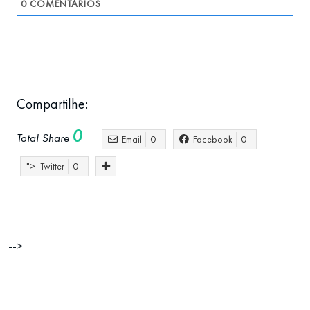
0
COMENTÁRIOS
Compartilhe:
0
Total Share
Email
0
Facebook
0
">
Twitter
0
Economia
empreendedorismo
Negócios
P
-->