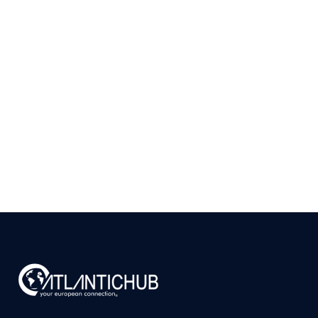
Como Validar se Existe
Mercado para seu
Produto em Portugal
Antes de Investir
9 de julho de 2026
Ler
arrow_right_alt
mais