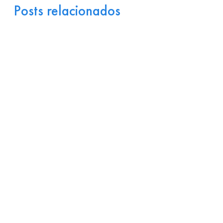
Posts relacionados
Portugal como Porta de
Entrada Industrial para a
Europa: Logística e
Incentivos
17 de julho de 2026
Ler
arrow_right_alt
mais
Por que Startups
Brasileiras de Software
Encontram Terreno Fértil
em Portugal?
15 de julho de 2026
Ler
arrow_right_alt
mais