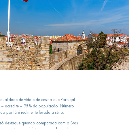
qualidade de vida e de ensino que Portugal
de – acredite – 95% da população. Número
o por lá é realmente levada a sério.
 só destaque quando comparada com o Brasil.