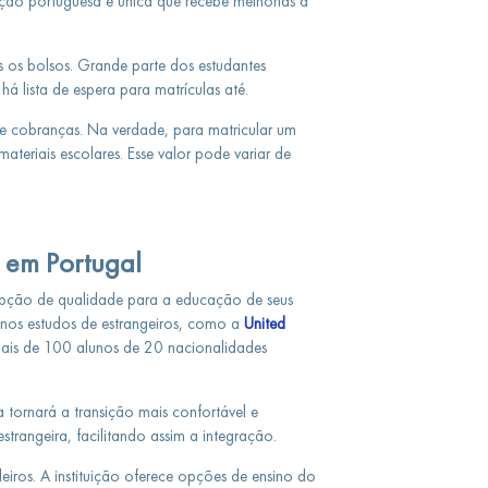
o portuguesa é única que recebe melhorias a
s os bolsos. Grande parte dos estudantes
há lista de espera para matrículas até.
de cobranças. Na verdade, para matricular um
teriais escolares. Esse valor pode variar de
 em Portugal
opção de qualidade para a educação de seus
e nos estudos de estrangeiros, como a
United
ais de 100 alunos de 20 nacionalidades
tornará a transição mais confortável e
rangeira, facilitando assim a integração.
eiros. A instituição oferece opções de ensino do