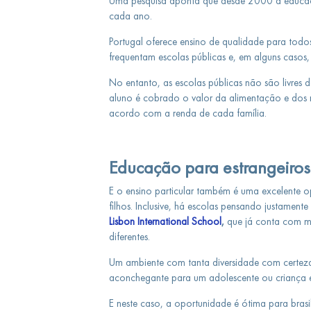
Uma pesquisa aponta que desde 2000 a educaçã
cada ano.
Portugal oferece ensino de qualidade para todo
frequentam escolas públicas e, em alguns casos, 
No entanto, as escolas públicas não são livres 
aluno é cobrado o valor da alimentação e dos ma
acordo com a renda de cada família.
Educação para estrangeiros
E o ensino particular também é uma excelente 
filhos. Inclusive, há escolas pensando justament
Lisbon International School
,
que já conta com m
diferentes.
Um ambiente com tanta diversidade com certeza 
aconchegante para um adolescente ou criança est
E neste caso, a oportunidade é ótima para brasil