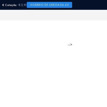
€ 5,91
HORÁRIO DE LISBOA 04:43
€ Cotação
-->