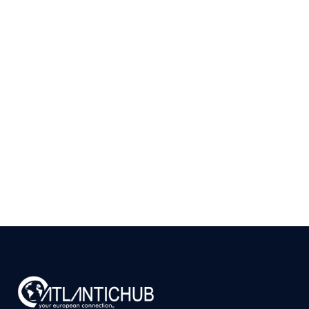
arrow_right_alt
mais
Como Validar se Existe
Mercado para seu
Produto em Portugal
Antes de Investir
9 de julho de 2026
Ler
arrow_right_alt
mais