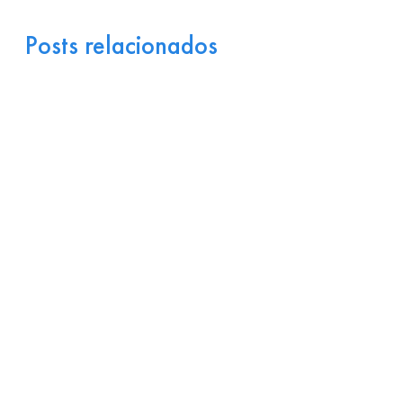
Posts relacionados
Portugal como Porta de
Entrada Industrial para a
Europa: Logística e
Incentivos
17 de julho de 2026
Ler
arrow_right_alt
mais
Por que Startups
Brasileiras de Software
Encontram Terreno Fértil
em Portugal?
15 de julho de 2026
Ler