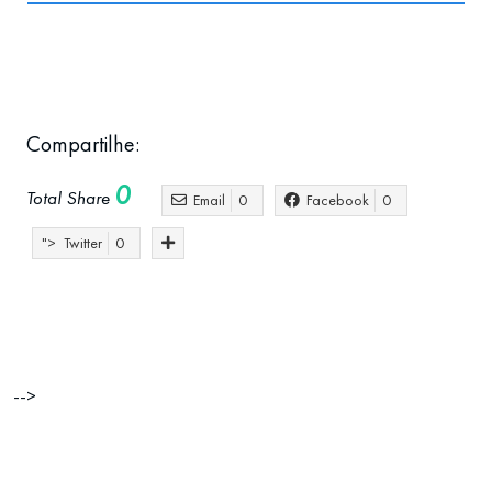
Compartilhe:
0
Total Share
Email
0
Facebook
0
">
Twitter
0
Atlantic Connection
Internacionalizar
netw
Portugal e Brasil
-->