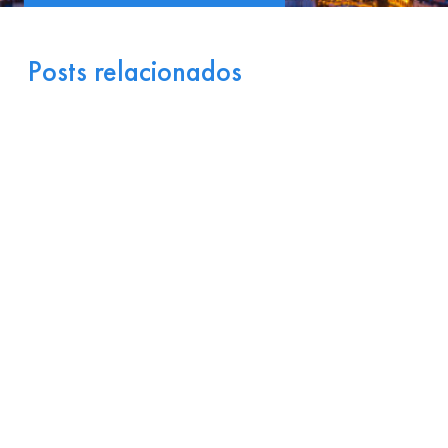
Posts relacionados
Portugal como Porta de
Entrada Industrial para a
Europa: Logística e
Incentivos
17 de julho de 2026
Ler
arrow_right_alt
mais
Por que Startups
Brasileiras de Software
Encontram Terreno Fértil
em Portugal?
15 de julho de 2026