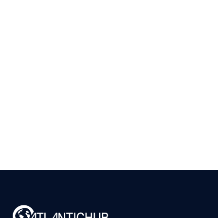
Ler
arrow_right_alt
mais
Como Validar se Existe
Mercado para seu
Produto em Portugal
Antes de Investir
9 de julho de 2026
Ler
arrow_right_alt
mais