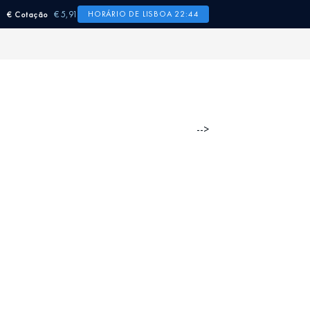
€ 5,91
HORÁRIO DE LISBOA 22:44
€ Cotação
-->