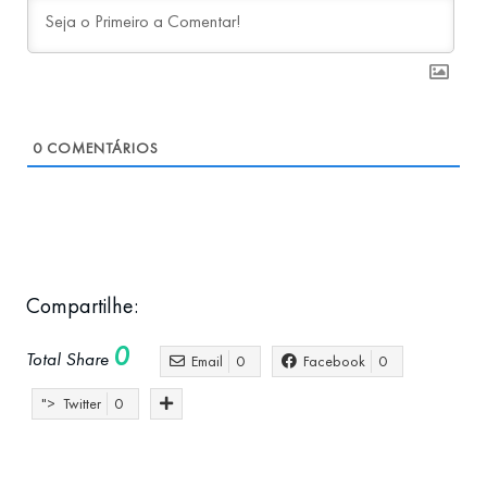
0
COMENTÁRIOS
Compartilhe:
0
Total Share
Email
0
Facebook
0
">
Twitter
0
Atlantic Hub
Inovação Radical
Inovação S