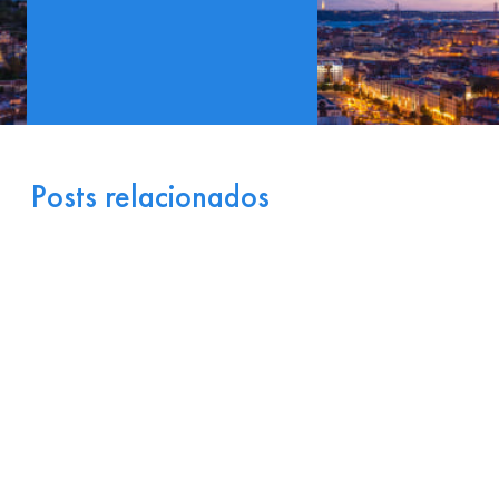
Posts relacionados
Portugal como Porta de
Entrada Industrial para a
Europa: Logística e
Incentivos
17 de julho de 2026
Ler
arrow_right_alt
mais