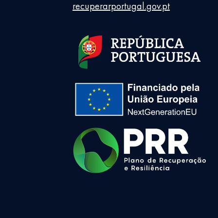
recuperarportugal.gov.pt