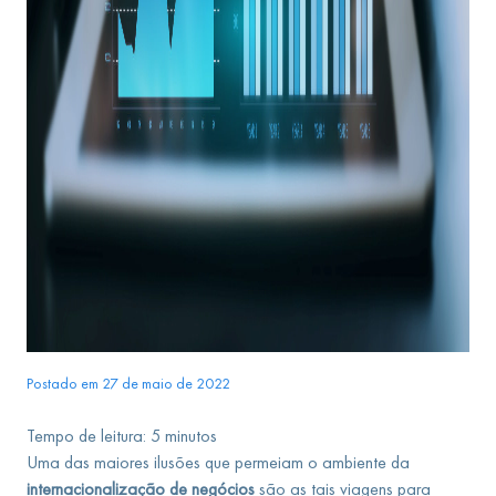
Postado em 27 de maio de 2022
Tempo de leitura:
5
minutos
Uma das maiores ilusões que permeiam o ambiente da
internacionalização de negócios
são as tais viagens para