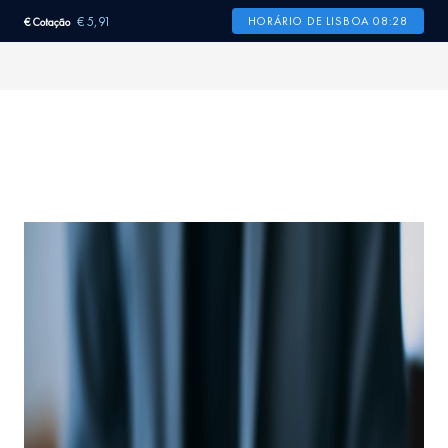
€ 5,91
HORÁRIO DE LISBOA 08:28
€ Cotação