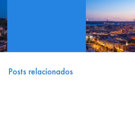
Posts relacionados
Portugal como Porta de
Entrada Industrial para a
Europa: Logística e
Incentivos
17 de julho de 2026
Ler
arrow_right_alt
mais