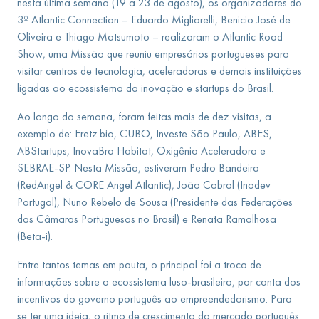
nesta última semana (19 a 23 de agosto), os organizadores do
3º Atlantic Connection – Eduardo Migliorelli, Benicio José de
Oliveira e Thiago Matsumoto – realizaram o Atlantic Road
Show, uma Missão que reuniu empresários portugueses para
visitar centros de tecnologia, aceleradoras e demais instituições
ligadas ao ecossistema da inovação e startups do Brasil.
Ao longo da semana, foram feitas mais de dez visitas, a
exemplo de: Eretz.bio, CUBO, Investe São Paulo, ABES,
ABStartups, InovaBra Habitat, Oxigênio Aceleradora e
SEBRAE-SP. Nesta Missão, estiveram Pedro Bandeira
(RedAngel & CORE Angel Atlantic), João Cabral (Inodev
Portugal), Nuno Rebelo de Sousa (Presidente das Federações
das Câmaras Portuguesas no Brasil) e Renata Ramalhosa
(Beta-i).
Entre tantos temas em pauta, o principal foi a troca de
informações sobre o ecossistema luso-brasileiro, por conta dos
incentivos do governo português ao empreendedorismo. Para
se ter uma ideia, o ritmo de crescimento do mercado português