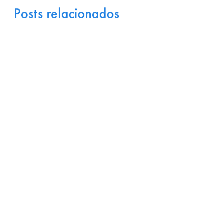
Posts relacionados
Portugal como Porta de
Entrada Industrial para a
Europa: Logística e
Incentivos
17 de julho de 2026
Ler
arrow_right_alt
mais
Por que Startups
Brasileiras de Software
Encontram Terreno Fértil
em Portugal?
15 de julho de 2026
Ler
arrow_right_alt
mais