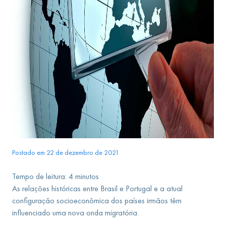
Postado em 22 de dezembro de 2021
Tempo de leitura:
4
minutos
As relações históricas entre Brasil e Portugal e a atual
configuração socioeconômica dos países irmãos têm
influenciado uma nova onda migratória.