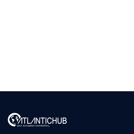
Como Validar se Existe
Mercado para seu
Produto em Portugal
Antes de Investir
9 de julho de 2026
Ler
arrow_right_alt
mais