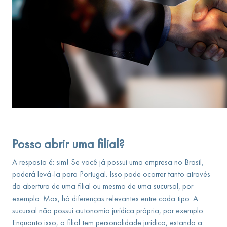
Posso abrir uma filial?
A resposta é: sim! Se você já possui uma empresa no Brasil,
poderá levá-la para Portugal. Isso pode ocorrer tanto através
da abertura de uma filial ou mesmo de uma sucursal, por
exemplo. Mas, há diferenças relevantes entre cada tipo. A
sucursal não possui autonomia jurídica própria, por exemplo.
Enquanto isso, a filial tem personalidade jurídica, estando a