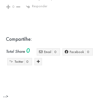
Responder
0
Compartilhe:
0
Total Share
Email
0
Facebook
0
">
Twitter
0
abertura de empresa
Atlantic Station
empreendedorismo
Empresa
-->