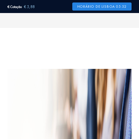
€ 5,88
HORÁRIO DE LISBOA 05:52
€ Cotação