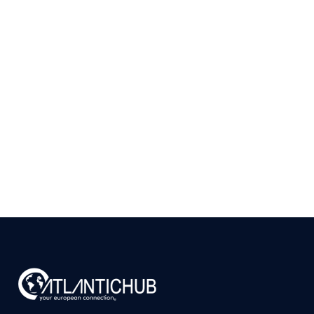
Como Validar se Existe
Mercado para seu
Produto em Portugal
Antes de Investir
9 de julho de 2026
Ler
arrow_right_alt
mais