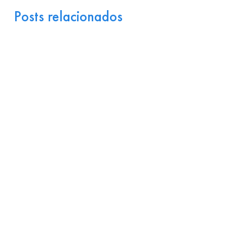
Posts relacionados
Portugal como Porta de
Entrada Industrial para a
Europa: Logística e
Incentivos
17 de julho de 2026
Ler
arrow_right_alt
mais
Por que Startups
Brasileiras de Software
Encontram Terreno Fértil
em Portugal?
15 de julho de 2026
Ler
arrow_right_alt
mais