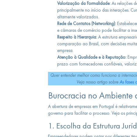
Valorização da Formalidade:
As relações d
principalmente no início das interações. 
altamente valorizados.
Rede de Contatos (Networking):
Estabelece
e câmaras de comércio pode facilitar a in
Respeito à Hierarquia:
A estrutura empresari
comparação ao Brasil, com decisões muitas
empresa.
Atenção à Qualidade e à Reputação:
Empre
prazo com fornecedores confiáveis, valor
Quer entender melhor como funciona a internac
Veja nosso artigo sobre
As fases 
Burocracia no Ambiente 
A abertura de empresas em Portugal é relativame
governo para facilitar o processo. Veja os princ
1. Escolha da Estrutura Juríd
Empreendedores podem optar por diferentes tip