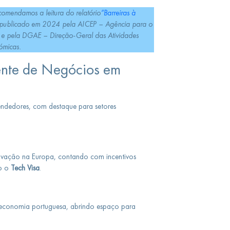
comendamos a leitura do relatório
“Barreiras à
 publicado em 2024 pela AICEP – Agência para o
l e pela DGAE – Direção-Geral das Atividades
ómicas.
nte de Negócios em
endedores, com destaque para setores
ovação na Europa, contando com incentivos
mo o
Tech Visa
.
a economia portuguesa, abrindo espaço para