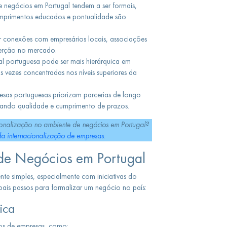
e negócios em Portugal tendem a ser formais,
Cumprimentos educados e pontualidade são
r conexões com empresários locais, associações
serção no mercado.
al portuguesa pode ser mais hierárquica em
 vezes concentradas nos níveis superiores da
sas portuguesas priorizam parcerias de longo
izando qualidade e cumprimento de prazos.
ionalização no ambiente de negócios em Portugal?
da internacionalização de empresas
.
de Negócios em Portugal
nte simples, especialmente com iniciativas do
ipais passos para formalizar um negócio no país:
ica
os de empresas, como: