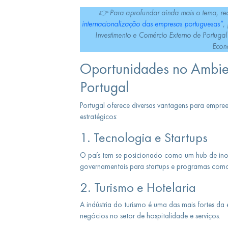
👉
Para aprofundar ainda mais o tema, re
internacionalização das empresas portuguesas”
,
Investimento e Comércio Externo de Portuga
Econ
Oportunidades no Ambie
Portugal
Portugal oferece diversas vantagens para empre
estratégicos:
1. Tecnologia e Startups
O país tem se posicionado como um hub de in
governamentais para startups e programas co
2. Turismo e Hotelaria
A indústria do turismo é uma das mais fortes d
negócios no setor de hospitalidade e serviços.