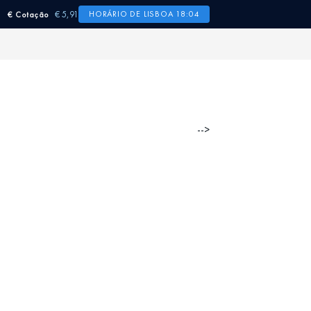
€ 5,91
HORÁRIO DE LISBOA 18:04
€ Cotação
-->