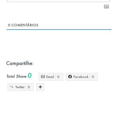
0
COMENTÁRIOS
Compartilhe:
0
Total Share
Email
0
Facebook
0
">
Twitter
0
brasileiros em Portugal
empreendedorismo
empreender em portugal
Erros ao internacionalizar
Internacionalização
Internacionalizar
Portugal
Pr