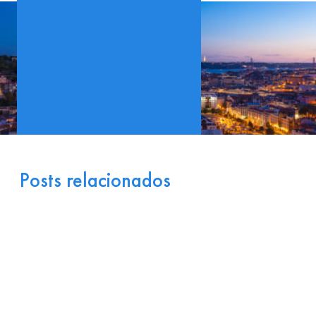
Posts relacionados
Portugal como Porta de
Entrada Industrial para a
Europa: Logística e
Incentivos
17 de julho de 2026
Ler
arrow_right_alt