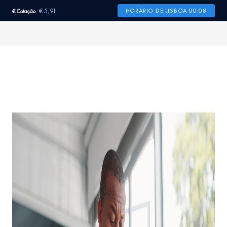
€ 5,91
HORÁRIO DE LISBOA 00:08
€ Cotação