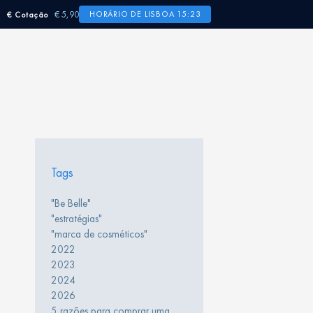
€ 5,90
HORÁRIO DE LISBOA 15:23
€ Cotação
Tags
"Be Belle"
"estratégias"
"marca de cosméticos"
2022
2023
2024
2026
5 razões para comprar uma