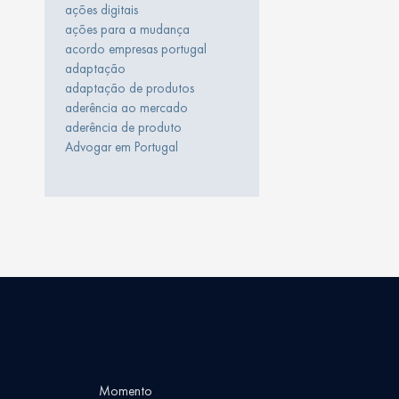
ações digitais
ações para a mudança
acordo empresas portugal
adaptação
adaptação de produtos
aderência ao mercado
aderência de produto
Advogar em Portugal
Momento