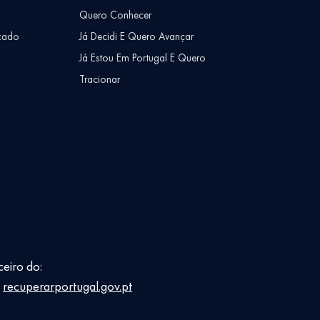
Quero Conhecer
cado
Já Decidi E Quero Avançar
Já Estou Em Portugal E Quero
Tracionar
ceiro do:
E
recuperarportugal.gov.pt