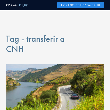
€ 5,89
HORÁRIO DE LISBOA 02:18
€ Cotação
Tag - transferir a
CNH