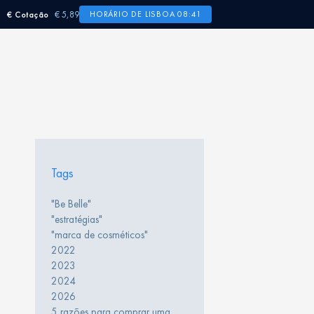
€ 5,89
HORÁRIO DE LISBOA 08:41
€ Cotação
Tags
"Be Belle"
"estratégias"
"marca de cosméticos"
2022
2023
2024
2026
5 razões para comprar uma