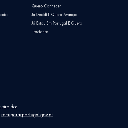
Quero Conhecer
cado
Já Decidi E Quero Avançar
Já Estou Em Portugal E Quero
Tracionar
ceiro do:
E
recuperarportugal.gov.pt