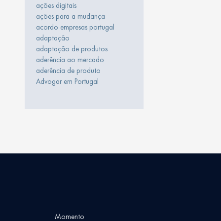
ações digitais
ações para a mudança
acordo empresas portugal
adaptação
adaptação de produtos
aderência ao mercado
aderência de produto
Advogar em Portugal
Momento