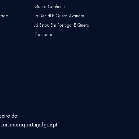
Quero Conhecer
cado
Já Decidi E Quero Avançar
Já Estou Em Portugal E Quero
Tracionar
ceiro do:
E
recuperarportugal.gov.pt