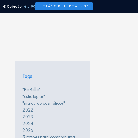
€ 5,90
HORÁRIO DE LISBOA 17:36
€ Cotação
Tags
"Be Belle"
"estratégias"
"marca de cosméticos"
2022
2023
2024
2026
5 razões para comprar uma