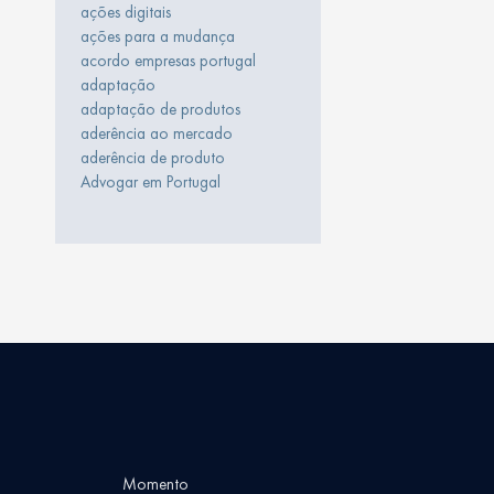
ações digitais
ações para a mudança
acordo empresas portugal
adaptação
adaptação de produtos
aderência ao mercado
aderência de produto
Advogar em Portugal
Momento