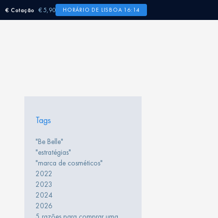
€ 5,90
HORÁRIO DE LISBOA 16:14
€ Cotação
Tags
"Be Belle"
"estratégias"
"marca de cosméticos"
2022
2023
2024
2026
5 razões para comprar uma