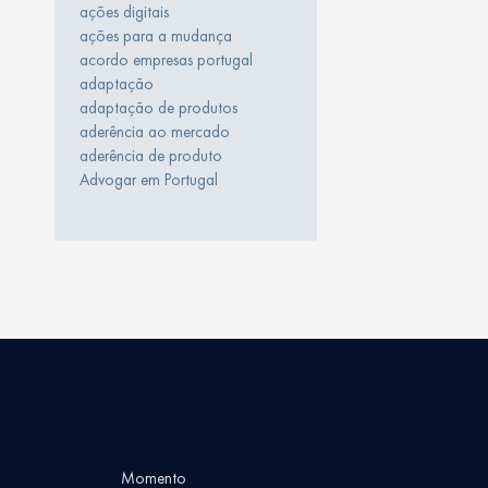
ações digitais
ações para a mudança
acordo empresas portugal
adaptação
adaptação de produtos
aderência ao mercado
aderência de produto
Advogar em Portugal
Momento