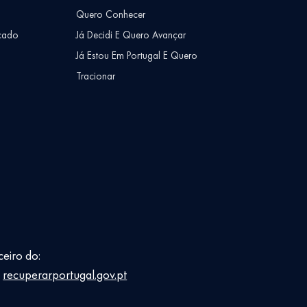
Quero Conhecer
cado
Já Decidi E Quero Avançar
Já Estou Em Portugal E Quero
Tracionar
ceiro do:
E
recuperarportugal.gov.pt