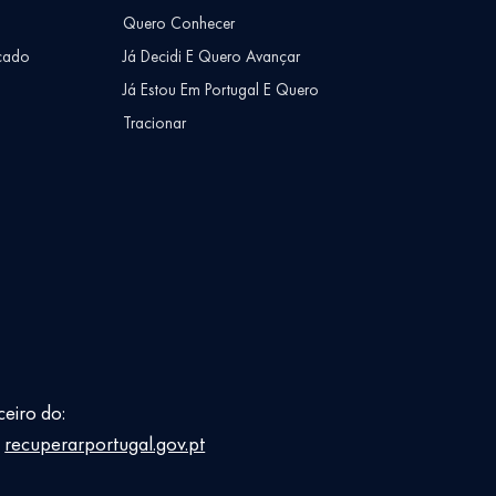
Quero Conhecer
cado
Já Decidi E Quero Avançar
Já Estou Em Portugal E Quero
Tracionar
ceiro do:
E
recuperarportugal.gov.pt