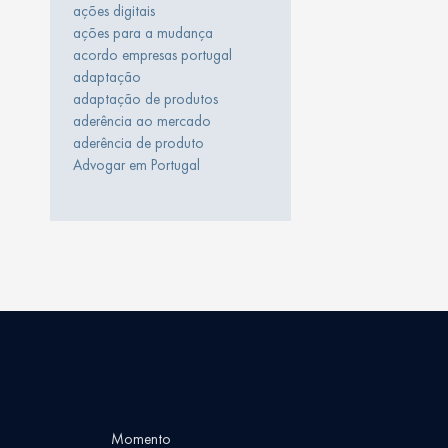
ações digitais
ações para a mudança
acordo empresas portugal
adaptação
adaptação de produtos
aderência ao mercado
aderência de produto
Advogar em Portugal
Momento