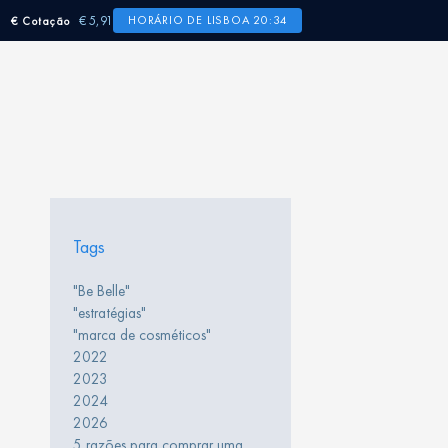
€ 5,91
HORÁRIO DE LISBOA 20:34
€ Cotação
Tags
"Be Belle"
"estratégias"
"marca de cosméticos"
2022
2023
2024
2026
5 razões para comprar uma