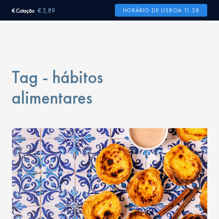
€ 5,89
HORÁRIO DE LISBOA 11:58
€ Cotação
Tag - hábitos
alimentares