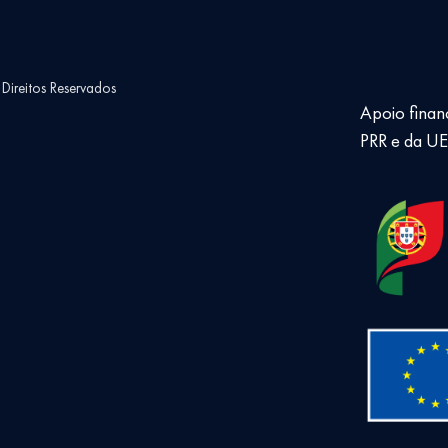
ireitos Reservados
Apoio finan
PRR e da U