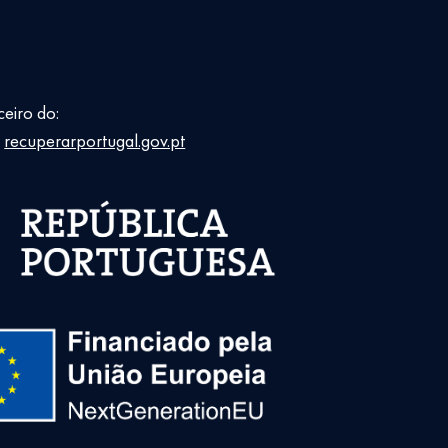
ceiro do:
E
recuperarportugal.gov.pt