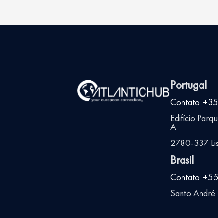
Portugal
Contato: +3
Edifício Parq
A
2780-337 Lis
Brasil
Contato: +5
Santo André -