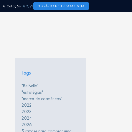
€ 5,91
HORÁRIO DE LISBOA 05:14
€ Cotação
Tags
"Be Belle"
"estratégias"
"marca de cosméticos"
2022
2023
2024
2026
5 razões para comprar uma