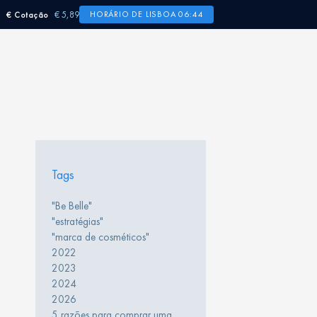
€ 5,89
HORÁRIO DE LISBOA 06:44
€ Cotação
Tags
"Be Belle"
"estratégias"
"marca de cosméticos"
2022
2023
2024
2026
5 razões para comprar uma