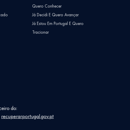
Quero Conhecer
cado
Já Decidi E Quero Avançar
Já Estou Em Portugal E Quero
Tracionar
ceiro do:
E
recuperarportugal.gov.pt