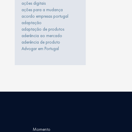
ações digitais
ações para a mudança
acordo empresas portugal
adaptação
adaptação de produtos
aderência ao mercado
aderência de produto
Advogar em Portugal
Momento