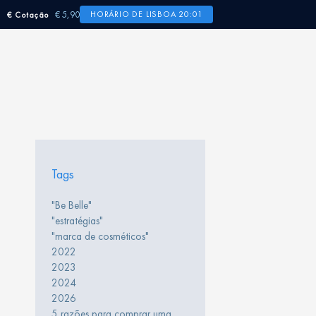
€ 5,90
HORÁRIO DE LISBOA 20:01
€ Cotação
Tags
"Be Belle"
"estratégias"
"marca de cosméticos"
2022
2023
2024
2026
5 razões para comprar uma