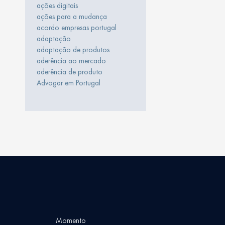
ações digitais
ações para a mudança
acordo empresas portugal
adaptação
adaptação de produtos
aderência ao mercado
aderência de produto
Advogar em Portugal
Momento