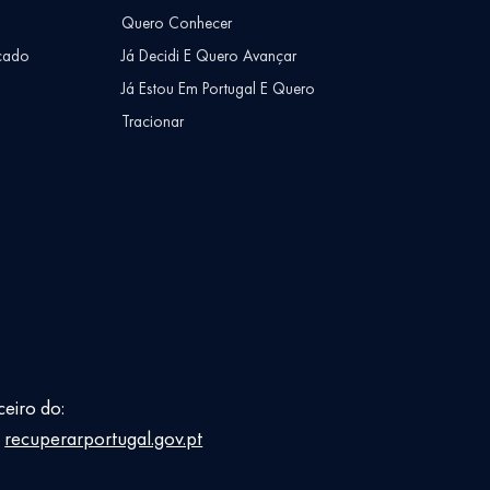
Quero Conhecer
cado
Já Decidi E Quero Avançar
Já Estou Em Portugal E Quero
Tracionar
ceiro do:
E
recuperarportugal.gov.pt