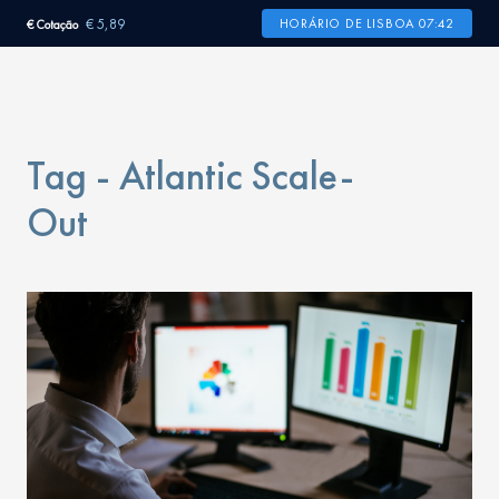
€ 5,89
HORÁRIO DE LISBOA 07:42
€ Cotação
Tag - Atlantic Scale-
Out