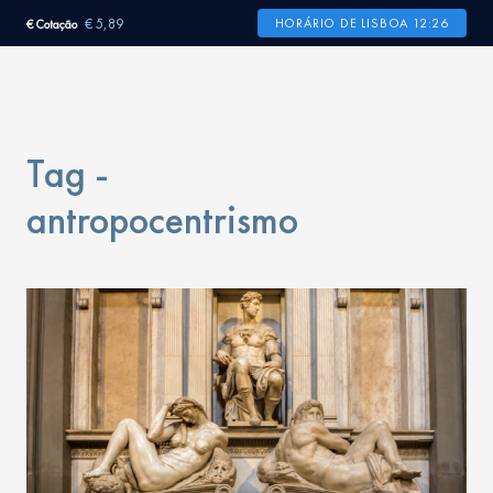
€ 5,89
HORÁRIO DE LISBOA 12:26
€ Cotação
Tag -
antropocentrismo