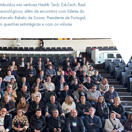
ibuídos nas verticais Health Tech, EduTech, Real
es tecnológicos, além de encontros com líderes do
 Marcelo Rebelo de Sousa, Presidente de Portugal,
questões estratégicas e com os valores
.