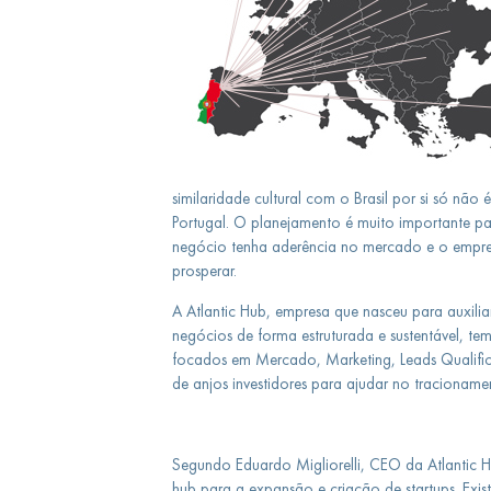
similaridade cultural com o Brasil por si só não 
Portugal. O planejamento é muito importante par
negócio tenha aderência no mercado e o empr
prosperar.
A Atlantic Hub, empresa que nasceu para auxilia
negócios de forma estruturada e sustentável, t
focados em Mercado, Marketing, Leads Qualifi
de anjos investidores para ajudar no tracionamen
Segundo Eduardo Migliorelli, CEO da Atlantic Hu
hub para a expansão e criação de startups. Exist