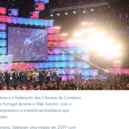
tures e a Federação das Câmaras de Comércio
 a Portugal durante o Web Summit, com o
mpresários e investidores brasileiros que
ropa.
toria, lideraram uma missão em 2019 com