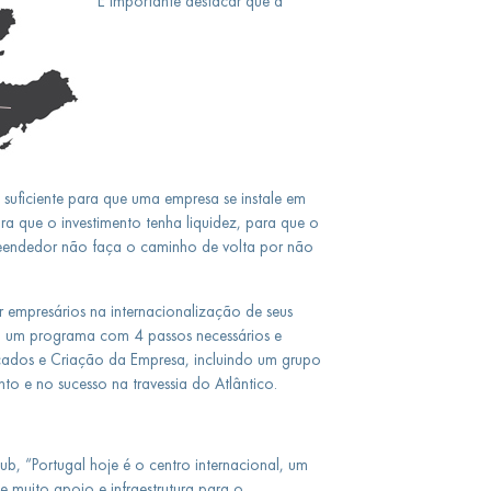
É importante destacar que a
é suficiente para que uma empresa se instale em
a que o investimento tenha liquidez, para que o
eendedor não faça o caminho de volta por não
r empresários na internacionalização de seus
em um programa com 4 passos necessários e
cados e Criação da Empresa, incluindo um grupo
to e no sucesso na travessia do Atlântico.
b, “Portugal hoje é o centro internacional, um
e muito apoio e infraestrutura para o