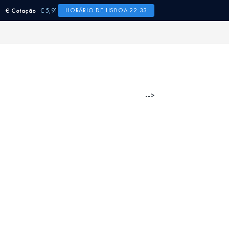
€ 5,91
HORÁRIO DE LISBOA 22:33
€ Cotação
-->