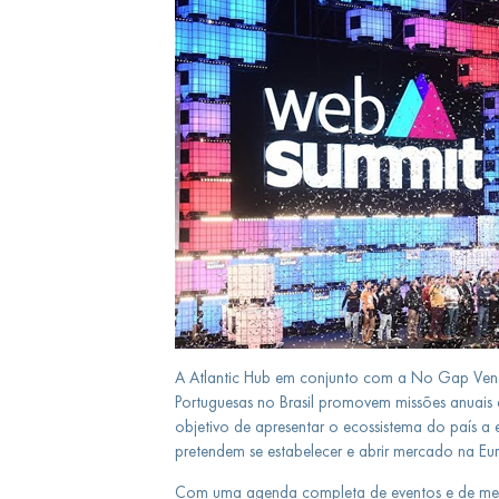
A Atlantic Hub em conjunto com a No Gap Ven
Portuguesas no Brasil promovem missões anuais
objetivo de apresentar o ecossistema do país a e
pretendem se estabelecer e abrir mercado na Eu
Com uma agenda completa de eventos e de men