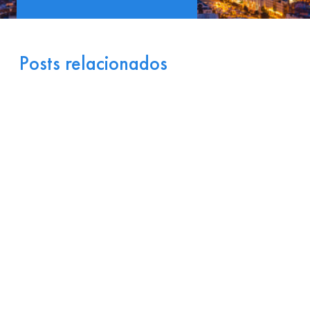
Posts relacionados
Portugal como Porta de
Entrada Industrial para a
Europa: Logística e
Incentivos
17 de julho de 2026
Ler
arrow_right_alt
mais
Por que Startups
Brasileiras de Software
Encontram Terreno Fértil
em Portugal?