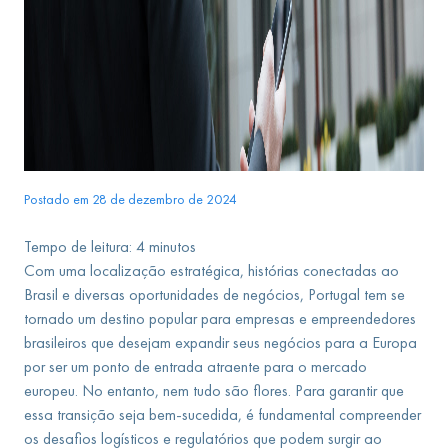
Postado em 28 de dezembro de 2024
Tempo de leitura:
4
minutos
Com uma localização estratégica, histórias conectadas ao
Brasil e diversas oportunidades de negócios, Portugal tem se
tornado um destino popular para empresas e empreendedores
brasileiros que desejam expandir seus negócios para a Europa
por ser um ponto de entrada atraente para o mercado
europeu. No entanto, nem tudo são flores. Para garantir que
essa transição seja bem-sucedida, é fundamental compreender
os desafios logísticos e regulatórios que podem surgir ao