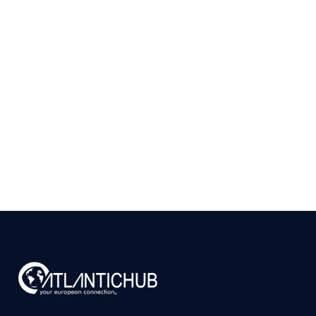
Como Validar se Existe
Mercado para seu
Produto em Portugal
Antes de Investir
9 de julho de 2026
Ler
arrow_right_alt
mais