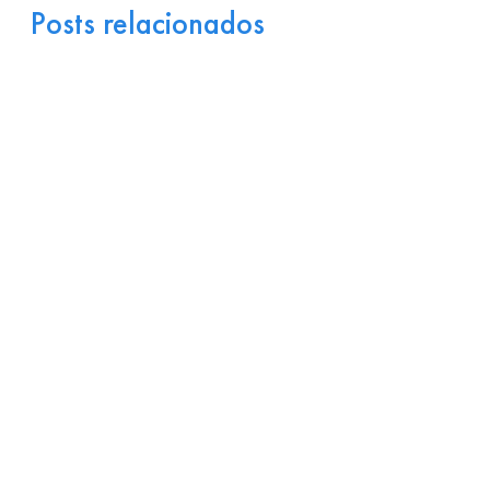
Posts relacionados
Portugal como Porta de
Entrada Industrial para a
Europa: Logística e
Incentivos
17 de julho de 2026
Ler
arrow_right_alt
mais
Por que Startups
Brasileiras de Software
Encontram Terreno Fértil
em Portugal?
15 de julho de 2026
Ler
arrow_right_alt
mais