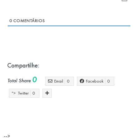
0
COMENTÁRIOS
Compartilhe:
0
Total Share
Email
0
Facebook
0
">
Twitter
0
inovação
Missão Web Summit 2023
Negó
networking
Portugal
-->