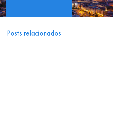
Posts relacionados
Portugal como Porta de
Entrada Industrial para a
Europa: Logística e
Incentivos
17 de julho de 2026
Ler
arrow_right_alt
mais
Por que Startups
Brasileiras de Software